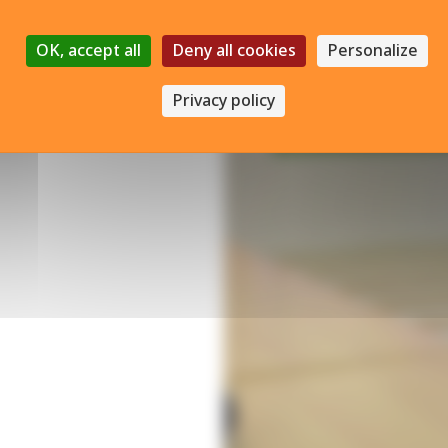
OK, accept all
Deny all cookies
Personalize
Privacy policy