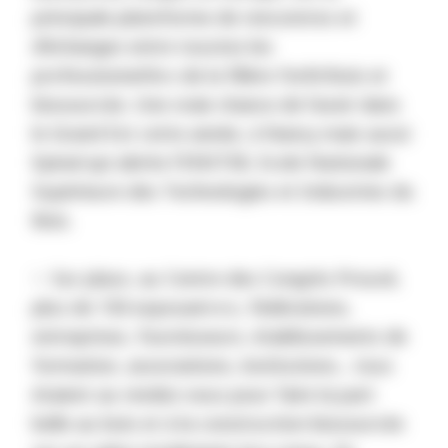
principale plateforme de rencontres et
d’échanges entre toustes les
professionnel·le·s de la filière forêt/bois et
biosourcée. Une vraie chance de l'avoir dans
le Grand Est cette année, à Nancy mais aussi
Epinal qui abrite l'ENSTIB, Ecole Nationale
Supérieure des Technologies et Industries du
Bois.
✨ Sur place, au Centre des Congrès Prouvé,
plus de 150 exposant·e·s, fédérations,
entreprises, fournisseurs, établissements de
formation, associations, institutions... tous
étaient au rendez-vous pour faire la part
belle au bois et à la construction biosourcée