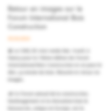
Retour en images sur le
Forum International Bois
Construction
05.04.2024
🚈 Le CMQ 3E s'est rendu hier, 4 avril, à
Nancy pour la 13ème édition du Forum
International Bois Construction et on peut le
dire, ça envoie du bois. Résumé et retour en
images.
🪵 Ce Forum annuel de la construction,
l’aménagement et la rénovation bois &
biosourcés, unique en Europe, est la