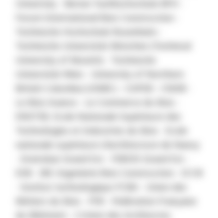
University - Berner Fachhochschule BFH -
Forum International Bois Construction -
Technische Hochschule Rosenheim -
Technische Universität München (Technical
University of Munich) - Technische
Universität Wien - University of Northern
British Columbia (UNBC) - CAPEB - CNDB -
Le Bois Avance - Le Commerce du Bois -
ENSTIB, Ecole Nationale Supérieure des
Technologies et Industries du Bois - Ecole
nationale supérieure d'architecture de Nancy
- Envirobat Grand Est - FIBOIS Grand Est -
ESB - IBC-Ingenierie Bois Construction - ICCB
- Institut technologique FCBA - Union des
Métiers du Bois - FFB - Fédération Française
du Bâtiment - L'Union des Architectes