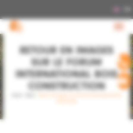
Cookies management panel
EN
RETOUR EN IMAGES
SUR LE FORUM
INTERNATIONAL BOIS
CONSTRUCTION
Home
›
News
›
Retour en images sur le Forum International Bois
Construction