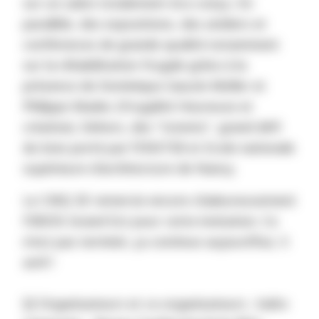
sur un salon totalement éco-conçu. En
parallèle, des expositions, des ateliers et
conférences de grande qualité notamment
sur la réhabilitation frugale grâce à
la
présence de
Dominique Gauzin-Müller et
Philippe Madec (Frugalité Heureuse et
créative). Dehors, des "totems", grand défi
du bois porté par l'ENSTIB et Ecole nationale
supérieure d'architecture de Nancy.
Le CMQ 3E remercie encore chaleureusement
FIBOIS Grand Est pour cette invitation. Ce
n'est pas terminé, ça continue aujourd'hui, 5
avril !
🙌 Organisateurs et co-organisateurs : Aalto