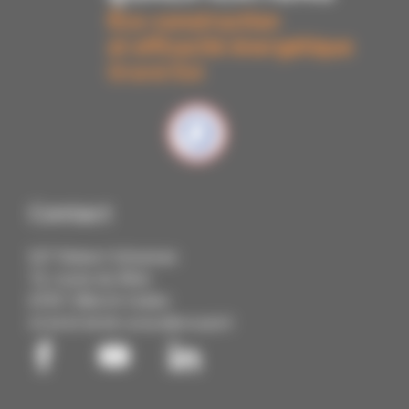
Contact
IUT Robert Schuman
72, route du Rhin
67411 Illkirch Cedex
03 68 85 88 88
contact@cmq3e.fr