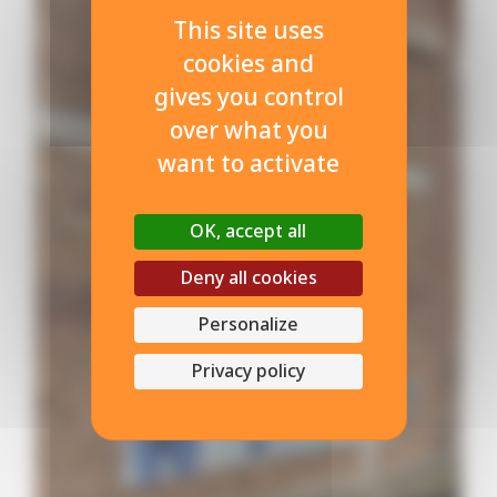
This site uses
cookies and
gives you control
over what you
want to activate
OK, accept all
Deny all cookies
Personalize
Privacy policy