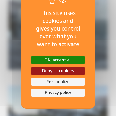
This site uses
cookies and
gives you control
over what you
want to activate
OK, accept all
Deny all cookies
Personalize
Privacy policy