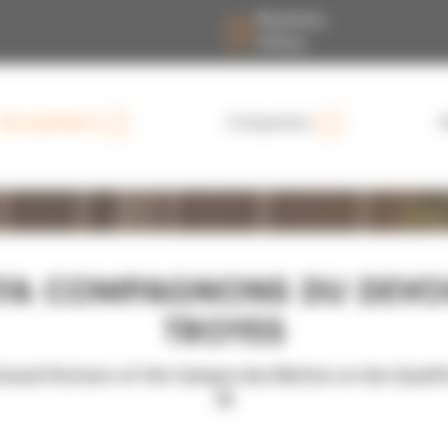
Business
Office
Our partners
Companies
FA COMPAGNONS DU DEVO
TROYES
tional Partners of the Campus des Métiers et des Qualif
3E