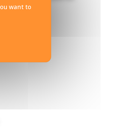
you want to
→
ite