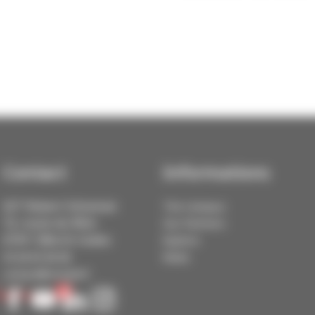
Contact
Informations
IUT Robert Schuman
The Campus
72, route du Rhin
Our Partners
67411 Illkirch Cedex
Explore
03 68 85 88 88
News
contact@cmq3e.fr