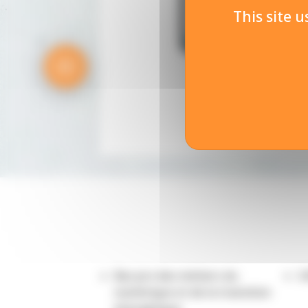
This site 
Bac pro des métiers du
C
numérique et de la transition