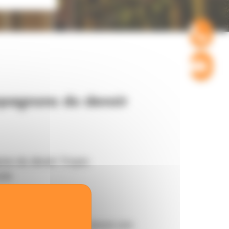
pagnons du devoir
ns du devoir Troyes
rie
yes@compagnons-du-devoir.com