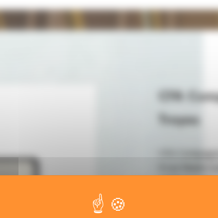
CFA Com
Troyes
CFA Compagno
9 rue Marie Cu
10000 Troyes
03 25 71 28 60
compagnonstro