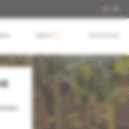
EN
News
Explore
International
IR
ications