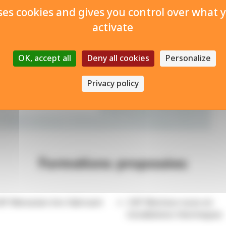
uses cookies and gives you control over what 
activate
Visit the Webs
OK, accept all
Deny all cookies
Personalize
Privacy policy
Formations proposées
AP Menuisier·ère fabricant
CAP Monteur·euse en
installations thermiques