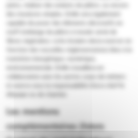
joints, réaliser des enduits de plâtre, ou encore
des moulures simples. Il/elle sera également
capable de poser des éléments décoratifs en
staff (mélange de plâtre à mouler armé de
fibres végétales). Le/la titulaire devra exercer en
fonction des nouvelles réglementations liées à la
transition énergétique, numérique,
environnementale. Il/elle travaillera en
collaboration avec les autres corps de métiers
et exerce sous la responsabilité d'un·e chef·fe
d’équipe ou de chantier.
Les mentions
complémentaires (futurs