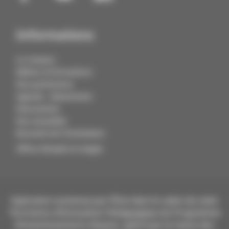
Informations
Le Campus
Métiers et formations
Nos partenaires
Agenda - Evénements
Découvertes
Nos actualités
Boussole de l'Orientation
Offres d'emploi & stages
Opération soutenue par l’État dans le cadre du volet
Territoires d’Innovation Pédagogique du Programme
d’investissements d’avenir, opéré par la Caisse des