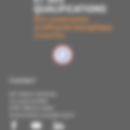
Contact
IUT Robert Schuman
72, route du Rhin
67411 Illkirch Cedex
03 68 85 88 88
contact@cmq3e.fr