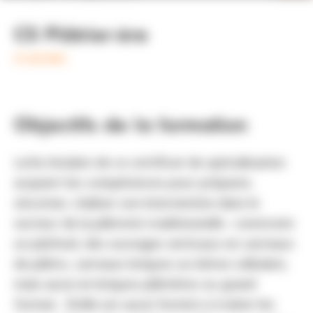
CS Plâtrier·ère
CS (EX MC)
Objectifs de la formation
Le/la titulaire de ce certificat de spécialisation
acquiert les compétences pour préparer,
sécuriser, réaliser son intervention dans le
secteur de la plâtrerie traditionnelle : construire
un plafond, des ouvrages verticaux en carreaux
de plâtre, carreaux briques ou béton cellulaire,
mais aussi en briques plâtrières ou grand
format. Il/elle est aussi formé·e à traiter les