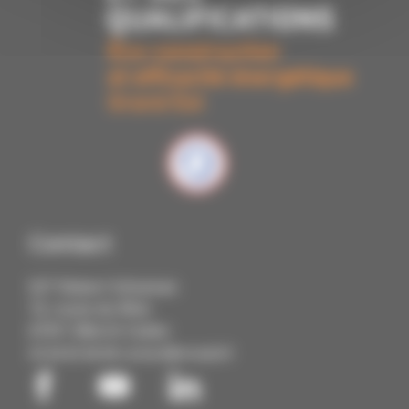
Contact
IUT Robert Schuman
72, route du Rhin
67411 Illkirch Cedex
03 68 85 88 88
contact@cmq3e.fr