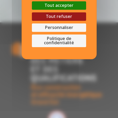
Tout accepter
Tout refuser
Personnaliser
Politique de
confidentialité