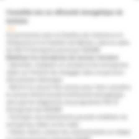
Conseiller·ère en efficacité énergétique du
tertiaire
CDD
En partenariat avec la Chambre de Commerce et
d’Industrie et la Chambre de Métiers, dans le cadre
du PACTE Entreprise porté par l’ADEME
Mobiliser les entreprises du secteur tertiaire
• Identifier, mobiliser et convaincre les entreprises
cibles sur l’intérêt de s’engager dans un parcours
d’économies d’énergies
• Mettre en oeuvre des actions pour faire connaître
le service d’info/conseil à l’efficacité énergétique
ainsi que les diagnostics du programme PACTE
Entreprises de l’ADEME
• Participer aux événements pouvant mobiliser les
entreprises cibles ou les relais
• Utiliser divers canaux de communication et relayer