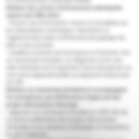
la communication nationale ADEME
Réaliser des actions d’information individuelle
auprès des PME cibles
• Fournir une information, neutre et actualisée sur
les thématiques techniques, financières et
réglementaires liées à l’efficacité énergétique du
bâti et des activités
• Qualifier le besoin de l’entreprise et l’orienter vers
un conseil personnalisé, un diagnostic et/ou une
aide financière du Programme Pacte Entreprises ou
tout autre dispositif public ou dispositif financé par
les CEE
Réaliser un conseil personnalisé et accompagner
les entreprises aux différentes étapes de leur
projet d'économies d’énergie
• Apporter un conseil personnalisé sur RDV afin de
soutenir la définition des projets d’économies
d’énergie et les solutions techniques et financières
les plus adaptées