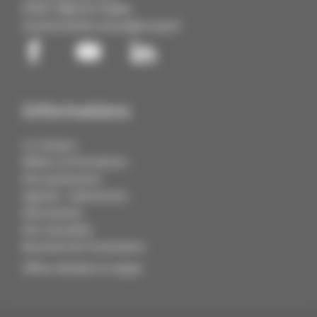
67411 Illkirch Cedex
03 68 85 88 88
contact@cmq3e.fr
Informations
Le Campus
Métiers et formations
Nos partenaires
Agenda - Evénements
Découvertes
Nos actualités
Boussole de l'Orientation
Offres d'emploi & stages