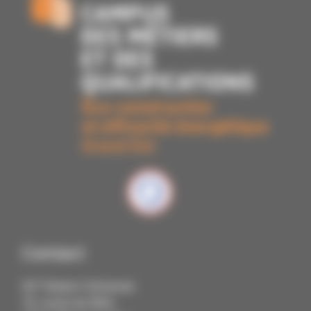
Contact
IUT Robert Schuman
72, route du Rhin